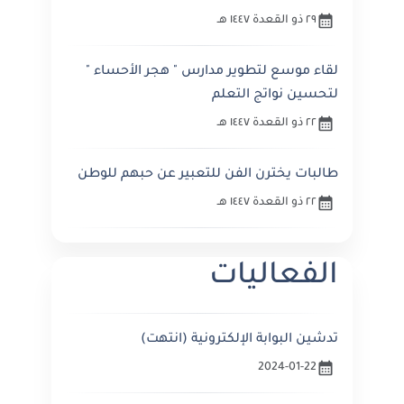
٢٩ ذو القعدة ١٤٤٧ هـ
لقاء موسع لتطوير مدارس " هجر الأحساء "
لتحسين نواتج التعلم
٢٢ ذو القعدة ١٤٤٧ هـ
طالبات يخترن الفن للتعبير عن حبهم للوطن
٢٢ ذو القعدة ١٤٤٧ هـ
الفعاليات
تدشين البوابة الإلكترونية (انتهت)
2024-01-22